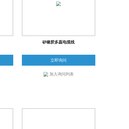
矽橡胶多蕊电缆线
立即询问
加入询问列表