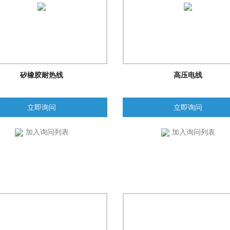
矽橡胶耐热线
高压电线
立即询问
立即询问
加入询问列表
加入询问列表