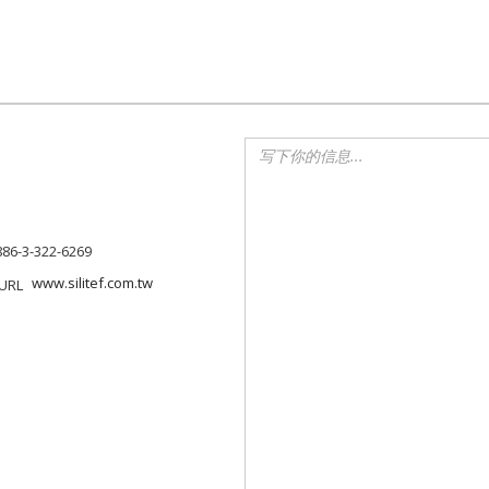
886-3-322-6269
www.silitef.com.tw