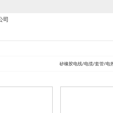
公司
矽橡胶电线/电缆/套管/电