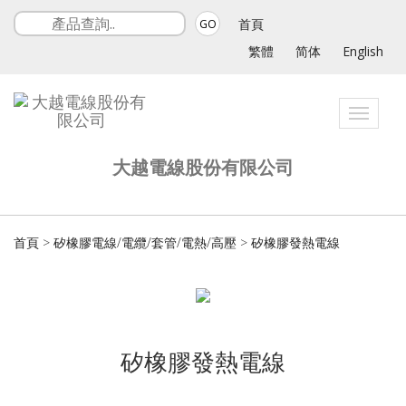
首頁
GO
繁體
简体
English
Toggle
navigat
大越電線股份有限公司
首頁
>
矽橡膠電線/電纜/套管/電熱/高壓
>
矽橡膠發熱電線
矽橡膠發熱電線