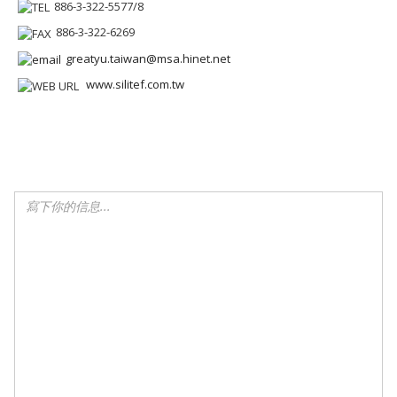
886-3-322-5577/8
886-3-322-6269
greatyu.taiwan@msa.hinet.net
www.silitef.com.tw